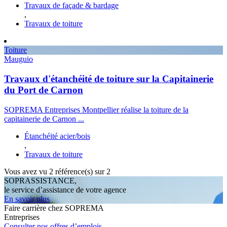
Travaux de façade & bardage
,
Travaux de toiture
Toiture
Mauguio
Travaux d'étanchéité de toiture sur la Capitainerie
du Port de Carnon
SOPREMA Entreprises Montpellier réalise la toiture de la
capitainerie de Carnon ...
Étanchéité acier/bois
,
Travaux de toiture
Vous avez vu
2
référence(s) sur 2
SOPRASSISTANCE,
le service d’assistance de votre agence
En savoir plus
Faire carrière chez SOPREMA
Entreprises
Consulter nos offres d’emplois